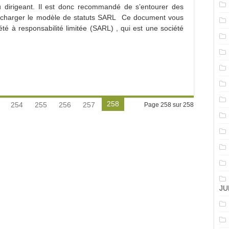
l du dirigeant. Il est donc recommandé de s’entourer des
élécharger le modèle de statuts SARL Ce document vous
iété à responsabilité limitée (SARL) , qui est une société
258
254
255
256
257
Page 258 sur 258
JU