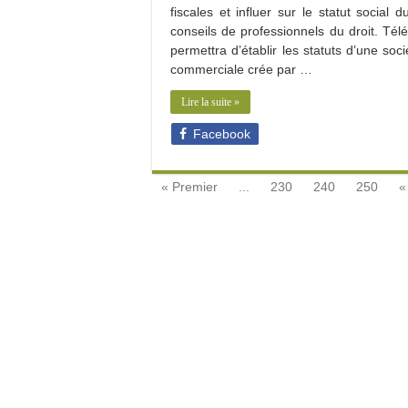
fiscales et influer sur le statut socia
conseils de professionnels du droit. T
permettra d’établir les statuts d’une soc
commerciale crée par …
Lire la suite »
Facebook
« Premier
...
230
240
250
«