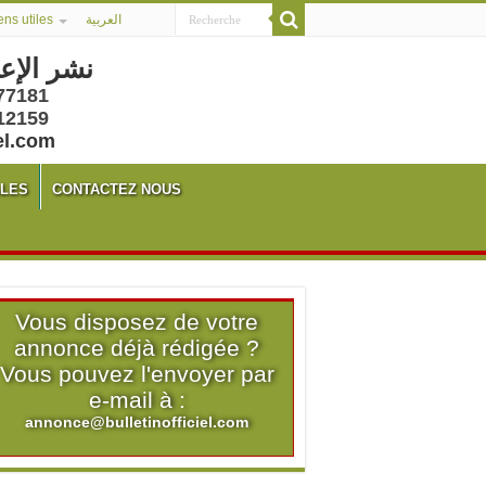
ens utiles
العربية
نشر الإع
77181
12159
el.com
ALES
CONTACTEZ NOUS
Vous disposez de votre
annonce déjà rédigée ?
Vous pouvez l'envoyer par
e-mail à :
annonce@bulletinofficiel.com