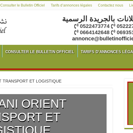
Consulter le Bulletin Officiel
Tarifs d’annonces légales
Contactez nous
Li
لانات بالجريدة الرسمية
0522473774
05222
0664142648
06935
annonce@bulletinoffici
CONSULTER LE BULLETIN OFFICIEL
TARIFS D’ANNONCES LÉG
T TRANSPORT ET LOGISTIQUE
NI ORIENT
SPORT ET
GISTIQUE