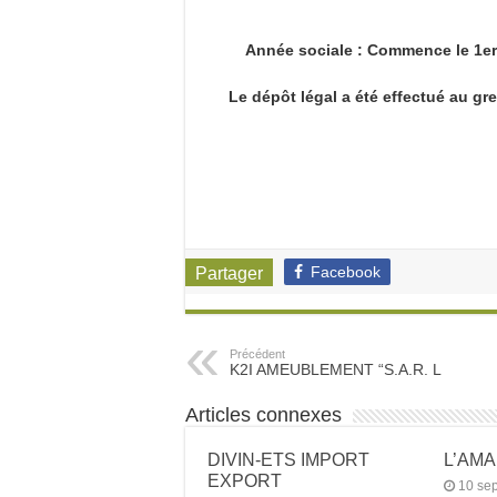
Année sociale : Commence le 1er
Le dépôt légal a été effectué au g
Facebook
Partager
Précédent
K2I AMEUBLEMENT “S.A.R. L
Articles connexes
DIVIN-ETS IMPORT
L’AM
EXPORT
10 se