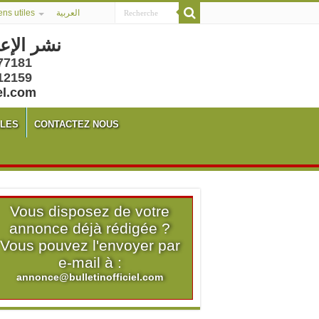
ens utiles
العربية
نشر الإع
77181
12159
el.com
ALES
CONTACTEZ NOUS
Vous disposez de votre
annonce déjà rédigée ?
Vous pouvez l'envoyer par
e-mail à :
annonce@bulletinofficiel.com