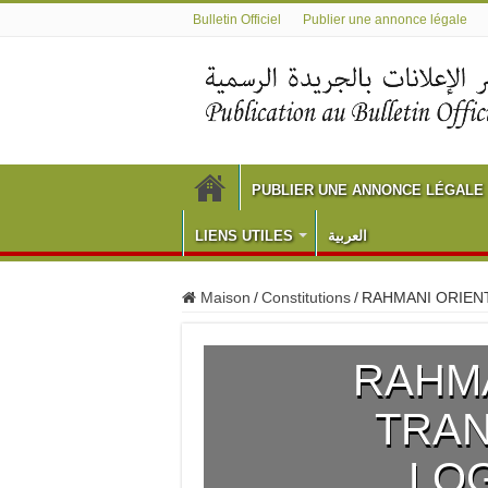
Bulletin Officiel
Publier une annonce légale
PUBLIER UNE ANNONCE LÉGALE
LIENS UTILES
العربية
Maison
/
Constitutions
/
RAHMANI ORIEN
RAHMA
TRAN
LO