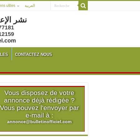
ens utiles
العربية
نشر الإع
77181
12159
el.com
ALES
CONTACTEZ NOUS
Vous disposez de votre
annonce déjà rédigée ?
Vous pouvez l'envoyer par
e-mail à :
annonce@bulletinofficiel.com