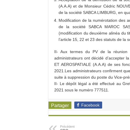
(A.A.A) et de Monsieur Cédric NOUVEL
de la société SABCA LIMBURG, en quali
Modification de la numérotation des art
de la société SABCA MAROC SAS su
(modification du deuxième alinéa du titr
l’article 15, 22 et 23 des statuts de la s
II- Aux termes du PV de la réunion d
administrateurs ont décidé d’accepter
ET AEROSPATIALE (A.A.A) de ses foncti
2021.Les administrateurs confirment que
suite à suppression du poste du Vice-pré
II- Le dépôt légal a été effectué au G
2021 sous le numéro 777511.
Facebook
Partager
Précédent