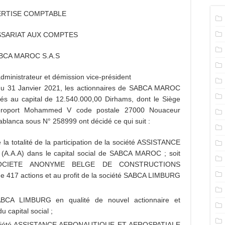
ERTISE COMPTABLE
SARIAT AUX COMPTES
BCA MAROC S.A.S
dministrateur et démission vice-président
du 31 Janvier 2021, les actionnaires de SABCA MAROC
tés au capital de 12.540.000,00 Dirhams, dont le Siège
’Aéroport Mohammed V code postale 27000 Nouaceur
lanca sous N° 258999 ont décidé ce qui suit :
 la totalité de la participation de la société ASSISTANCE
A.A) dans le capital social de SABCA MAROC ; soit
a SOCIETE ANONYME BELGE DE CONSTRUCTIONS
417 actions et au profit de la société SABCA LIMBURG
SABCA LIMBURG en qualité de nouvel actionnaire et
u capital social ;
a société ASSISTANCE AERONAUTIQUE ET AEROSPATIALE