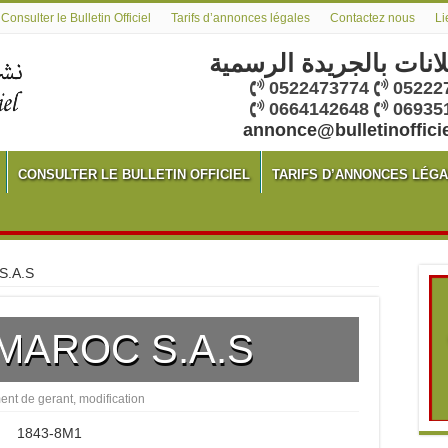
Consulter le Bulletin Officiel
Tarifs d’annonces légales
Contactez nous
Li
لانات بالجريدة الرسمية
0522473774
05222
0664142648
06935
annonce@bulletinoffici
CONSULTER LE BULLETIN OFFICIEL
TARIFS D’ANNONCES LÉG
S.A.S
MAROC S.A.S
nt de gerant
,
modification
1843-8M1