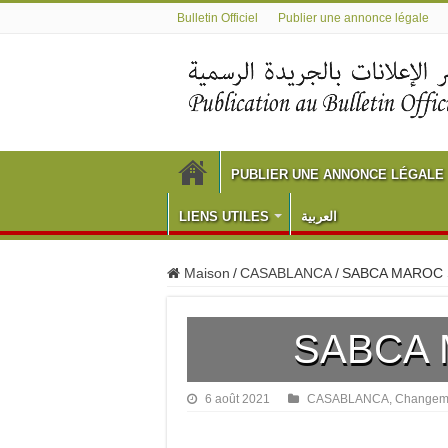
Bulletin Officiel
Publier une annonce légale
PUBLIER UNE ANNONCE LÉGALE
LIENS UTILES
العربية
Maison
/
CASABLANCA
/
SABCA MAROC 
SABCA 
6 août 2021
CASABLANCA
,
Changeme