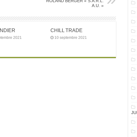
ROLAND BERGER « S.A.R.L.
A.U. »
ANDIER
CHILL TRADE
ptembre 2021
10 septembre 2021
JU