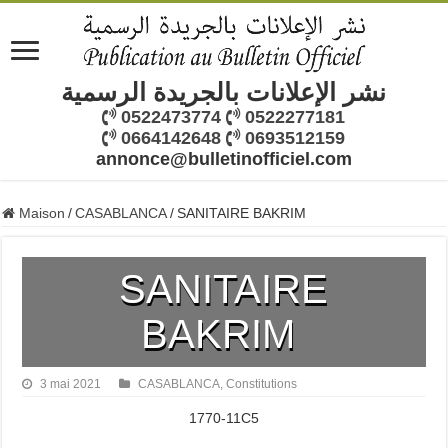
نشر الإعلانات بالجريدة الرسمية
0522473774
0522277181
0664142648
0693512159
annonce@bulletinofficiel.com
Maison
/
CASABLANCA
/
SANITAIRE BAKRIM
SANITAIRE
BAKRIM
3 mai 2021
CASABLANCA
,
Constitutions
1770-11C5