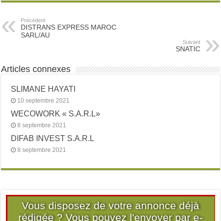
Précédent
DISTRANS EXPRESS MAROC
SARL/AU
Suivant
SNATIC
Articles connexes
SLIMANE HAYATI
10 septembre 2021
WECOWORK « S.A.R.L»
8 septembre 2021
DIFAB INVEST S.A.R.L
8 septembre 2021
Vous disposez de votre annonce déjà
rédigée ? Vous pouvez l'envoyer par e-