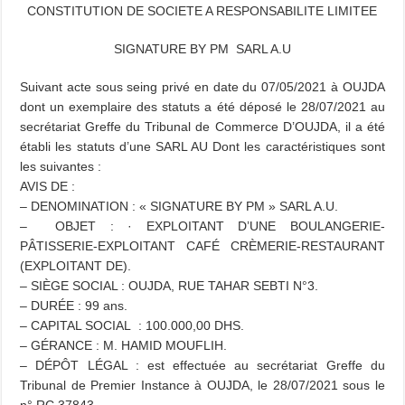
CONSTITUTION DE SOCIETE A RESPONSABILITE LIMITEE
SIGNATURE BY PM SARL A.U
Suivant acte sous seing privé en date du
07/05/2021
à OUJDA
dont un exemplaire des statuts a été déposé
le 28/07/2021
au
secrétariat Greffe du Tribunal de Commerce D’OUJDA, il a été
établi les statuts d’une SARL AU Dont les caractéristiques sont
les suivantes :
AVIS DE :
– DENOMINATION : « SIGNATURE BY PM » SARL A.U.
– OBJET : · EXPLOITANT D’UNE BOULANGERIE-
PÂTISSERIE-EXPLOITANT CAFÉ CRÈMERIE-RESTAURANT
(EXPLOITANT DE).
– SIÈGE SOCIAL : OUJDA, RUE TAHAR SEBTI N°3.
– DURÉE : 99 ans.
– CAPITAL SOCIAL : 100.000,00 DHS.
– GÉRANCE : M. HAMID MOUFLIH.
– DÉPÔT LÉGAL :
est effectuée au secrétariat Greffe du
Tribunal de Premier Instance à OUJDA, le 28/07/2021 sous le