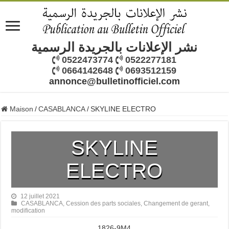
نشر الإعلانات بالجريدة الرسمية
0522473774
0522277181
0664142648
0693512159
annonce@bulletinofficiel.com
Maison
/
CASABLANCA
/
SKYLINE ELECTRO
SKYLINE
ELECTRO
12 juillet 2021
CASABLANCA
,
Cession des parts sociales
,
Changement de gerant
,
modification
1826-9M4