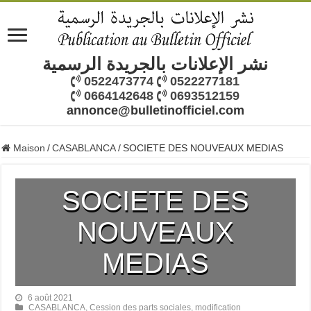
نشر الإعلانات بالجريدة الرسمية
0522473774
0522277181
0664142648
0693512159
annonce@bulletinofficiel.com
Maison
/
CASABLANCA
/
SOCIETE DES NOUVEAUX MEDIAS
SOCIETE DES
NOUVEAUX
MEDIAS
6 août 2021
CASABLANCA
,
Cession des parts sociales
,
modification