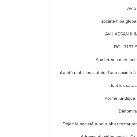
AVI
société hiba globa
AV HASSAN II 
RC : 3157 
Aux termes d’un act
il a été établi les statuts d’une société
dont les carac
Forme juridique:
Dénominat
Objet: la société a pour objet restaurat
Adresse du siège social: A