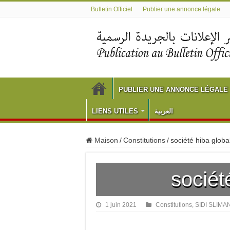
Bulletin Officiel
Publier une annonce légale
PUBLIER UNE ANNONCE LÉGALE
LIENS UTILES
العربية
Maison
/
Constitutions
/
société hiba globa
sociét
1 juin 2021
Constitutions
,
SIDI SLI