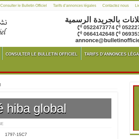
Consulter le Bulletin Officiel
Tarifs d’annonces légales
Contactez nous
Li
لانات بالجريدة الرسمية
0522473774
05222
0664142648
06935
annonce@bulletinoffici
CONSULTER LE BULLETIN OFFICIEL
TARIFS D’ANNONCES LÉG
l
é hiba global
MANE
1797-15C7