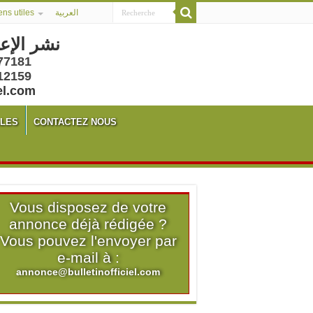
ens utiles
العربية
نشر الإع
77181
12159
el.com
ALES
CONTACTEZ NOUS
Vous disposez de votre
annonce déjà rédigée ?
Vous pouvez l'envoyer par
e-mail à :
annonce@bulletinofficiel.com