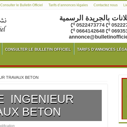
Consulter le Bulletin Officiel
Tarifs d’annonces légales
Contactez nous
Li
لانات بالجريدة الرسمية
0522473774
05222
0664142648
06935
annonce@bulletinoffici
CONSULTER LE BULLETIN OFFICIEL
TARIFS D’ANNONCES LÉG
UR TRAVAUX BETON
E INGENIEUR
AUX BETON
dification