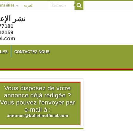
ens utiles
العربية
نشر الإع
77181
12159
el.com
ALES
CONTACTEZ NOUS
Vous disposez de votre
annonce déjà rédigée ?
Vous pouvez l'envoyer par
e-mail à :
annonce@bulletinofficiel.com