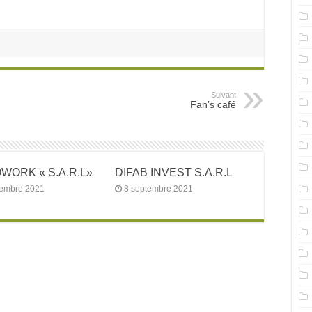
Suivant
Fan’s café
ORK « S.A.R.L»
DIFAB INVEST S.A.R.L
tembre 2021
8 septembre 2021