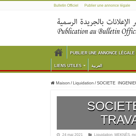
Bulletin Officiel
Publier une annonce légale
PUBLIER UNE ANNONCE LÉGALE
LIENS UTILES
العربية
Maison
/
Liquidation
/
SOCIETE INGENIE
SOCIET
TRAV
24 mai 2021
Liquidation
,
MEKNÈS
,
mo