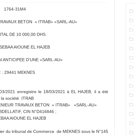
1764-31M4
RAVAUX BETON « ITRAB» «SARL-AU»
ITAL DE 10 000,00 DHS
 SEBAA AIOUNE EL HAJEB
N ANTICIPEE D’UNE «SARL-AU»
 : 29441 MEKNES
/03/2021 enregistre le 18/03/2021 à EL HAJEB, il a été
de la société ITRAB
té INGENIEUR TRAVAUX BETON « ITRAB» «SARL-AU»
 ABDELLATIF, CIN N°D416846 ;
 SEBAA AIOUNE EL HAJEB
effier du tribunal de Commerce de MEKNES sous le N°145