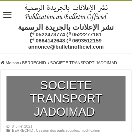
نشر الإعلانات بالجريدة الرسمية
0522473774
0522277181
0664142648
0693512159
annonce@bulletinofficiel.com
Maison
/
BERRECHID
/
SOCIETE TRANSPORT JADOIMAD
SOCIETE
TRANSPORT
JADOIMAD
8 juillet 2021
BERRECHID
,
Cession des parts sociales
,
modification