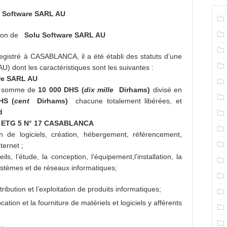
 Software
SARL AU
tion de
Solu Software
SARL AU
egistré à CASABLANCA, il a été établi des statuts d’une
AU) dont les caractéristiques sont les suivantes :
re
SARL AU
la somme de
10 000
DHS
(
dix mille
Dirhams)
divisé en
HS
(
cent
Dirhams)
chacune totalement libérées, et
d
 ETG 5 N° 17 CASABLANCA
n de logiciels, création, hébergement, référencement,
ternet ;
s, l’étude, la conception, l’équipement,l’installation, la
 systèmes et de réseaux informatiques;
stribution et l’exploitation de produits informatiques;
ocation et la fourniture de matériels et logiciels y afférents