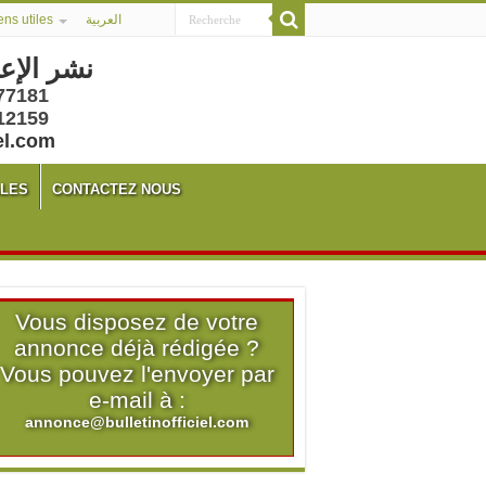
ens utiles
العربية
نشر الإع
77181
12159
el.com
ALES
CONTACTEZ NOUS
Vous disposez de votre
annonce déjà rédigée ?
Vous pouvez l'envoyer par
e-mail à :
annonce@bulletinofficiel.com