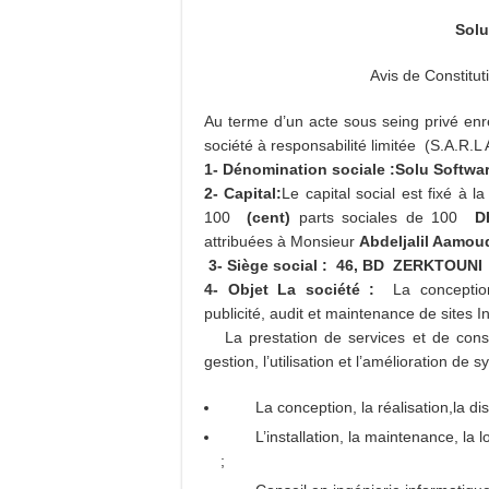
Solu
Avis de Constitu
Au terme d’un acte sous seing privé enr
société à responsabilité limitée (S.A.R.L 
1- Dénomination sociale :
Solu Softwa
2- Capital:
Le capital social est fixé à 
100
(cent)
parts sociales de 100
D
attribuées à Monsieur
Abdeljalil Aamou
3- Siège social :
46, BD ZERKTOUNI
4- Objet La société :
La conceptio
publicité, audit et maintenance de sites In
La prestation de services et de conseil
gestion, l’utilisation et l’amélioration de
La conception, la réalisation,la di
L’installation, la maintenance, la l
;