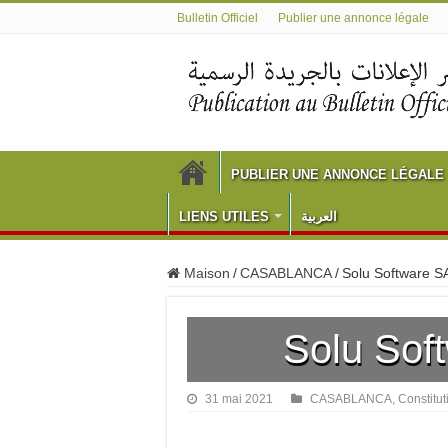
Bulletin Officiel
Publier une annonce légale
PUBLIER UNE ANNONCE LÉGALE
LIENS UTILES
العربية
Maison
/
CASABLANCA
/
Solu Software 
Solu Sof
31 mai 2021
CASABLANCA
,
Constitut