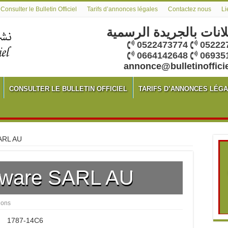
Consulter le Bulletin Officiel
Tarifs d’annonces légales
Contactez nous
Li
لانات بالجريدة الرسمية
0522473774
05222
0664142648
06935
annonce@bulletinoffici
CONSULTER LE BULLETIN OFFICIEL
TARIFS D’ANNONCES LÉG
SARL AU
tware SARL AU
ions
1787-14C6