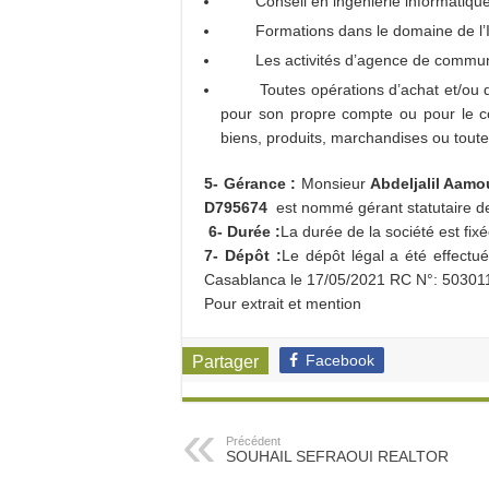
Conseil en ingénierie informatique
Formations dans le domaine de l’In
Les activités d’agence de communi
Toutes opérations d’achat et/ou 
pour son propre compte ou pour le c
biens, produits, marchandises ou toute
5- Gérance :
Monsieur
Abdeljalil Aamo
D795674
est nommé gérant statutaire d
6- Durée :
La durée de la société est fix
7- Dépôt :
Le dépôt légal a été effectu
Casablanca le 17/05/2021 RC N°: 50301
Pour extrait et mention
Facebook
Partager
Précédent
SOUHAIL SEFRAOUI REALTOR