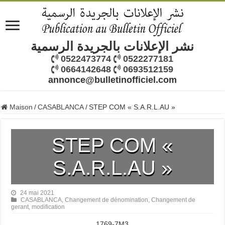
نشر الإعلانات بالجريدة الرسمية
0522473774
0522277181
0664142648
0693512159
annonce@bulletinofficiel.com
Maison
/
CASABLANCA
/
STEP COM « S.A.R.L.AU »
STEP COM «
S.A.R.L.AU »
24 mai 2021
CASABLANCA
,
Changement de dénomination
,
Changement de
gerant
,
modification
1769-7M3