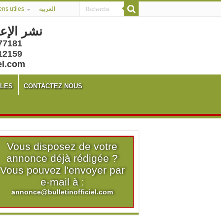
ens utiles
العربية
 الرسمية
77181
12159
el.com
ALES
CONTACTEZ NOUS
Vous disposez de votre
annonce déjà rédigée ?
Vous pouvez l'envoyer par
e-mail à :
annonce@bulletinofficiel.com