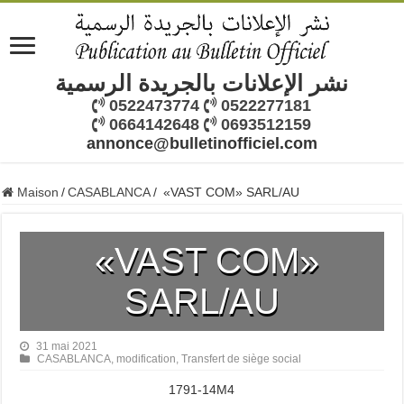
نشر الإعلانات بالجريدة الرسمية
0522473774
0522277181
0664142648
0693512159
annonce@bulletinofficiel.com
Maison
/
CASABLANCA
/
«VAST COM» SARL/AU
«VAST COM»
SARL/AU
31 mai 2021
CASABLANCA
,
modification
,
Transfert de siège social
1791-14M4