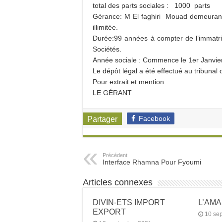
total des parts sociales : 1000 parts
Gérance: M El faghiri Mouad demeurant
illimitée.
Durée:99 années à compter de l’immatri
Sociétés.
Année sociale : Commence le 1er Janvie
Le dépôt légal a été effectué au tribunal
Pour extrait et mention
LE GÉRANT
Facebook
Partager
Précédent
Interface Rhamna Pour Fyoumi
Articles connexes
DIVIN-ETS IMPORT
L’AM
EXPORT
10 se