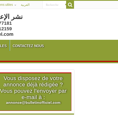
ens utiles
العربية
نشر الإع
77181
12159
el.com
ALES
CONTACTEZ NOUS
Vous disposez de votre
annonce déjà rédigée ?
Vous pouvez l'envoyer par
e-mail à :
annonce@bulletinofficiel.com