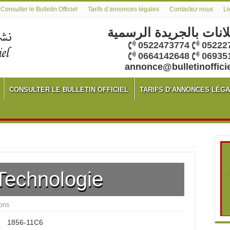
Consulter le Bulletin Officiel
Tarifs d’annonces légales
Contactez nous
Li
لانات بالجريدة الرسمية
0522473774
05222
0664142648
06935
annonce@bulletinoffici
CONSULTER LE BULLETIN OFFICIEL
TARIFS D’ANNONCES LÉG
Technologie
ions
1856-11C6