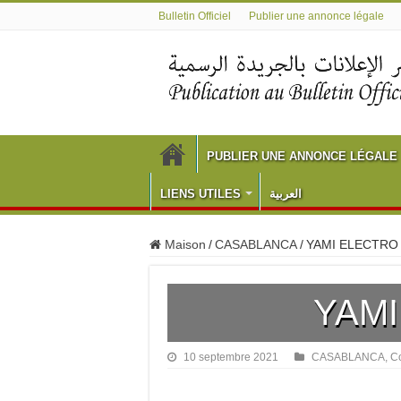
Bulletin Officiel
Publier une annonce légale
PUBLIER UNE ANNONCE LÉGALE
LIENS UTILES
العربية
Maison
/
CASABLANCA
/
YAMI ELECTRO
YAMI
10 septembre 2021
CASABLANCA
,
Co