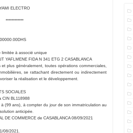
YAMI ELECTRO
************
e 100000.00DHS
é limitée à associé unique
AIT YAFLMENE FIDA N 341 ETG 2 CASABLANCA
 et plus généralement, toutes opérations commerciales,
 immobilières, se rattachant directement ou indirectement
voriser la réalisation et le développement.
RTS SOCIALES
la CIN BL118988
 à (99 ans), à compter du jour de son immatriculation au
solution anticipée.
IBUNAL DE COMMERCE de CASABLANCA 08/09/2021
31/08/2021.