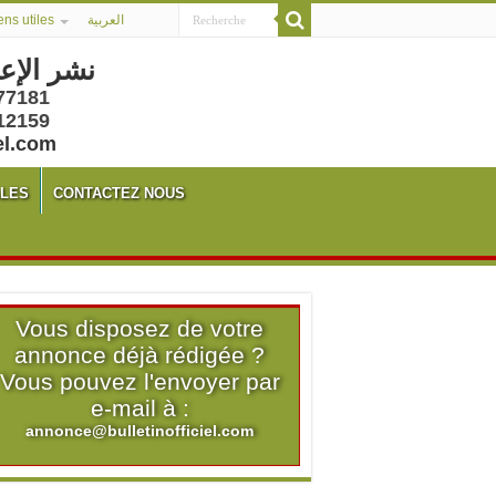
ens utiles
العربية
نشر الإع
77181
12159
el.com
ALES
CONTACTEZ NOUS
Vous disposez de votre
annonce déjà rédigée ?
Vous pouvez l'envoyer par
e-mail à :
annonce@bulletinofficiel.com