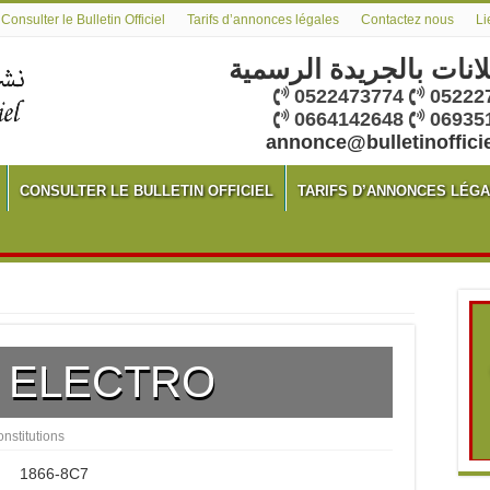
Consulter le Bulletin Officiel
Tarifs d’annonces légales
Contactez nous
Li
لانات بالجريدة الرسمية
0522473774
05222
0664142648
06935
annonce@bulletinoffici
CONSULTER LE BULLETIN OFFICIEL
TARIFS D’ANNONCES LÉG
 ELECTRO
nstitutions
1866-8C7