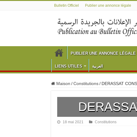
Bulletin Officiel
Publier une annonce légale
PUBLIER UNE ANNONCE LÉGALE
LIENS UTILES
العربية
Maison
/
Constitutions
/
DERASSAT CONS
DERASSA
18 mai 2021
Constitutions