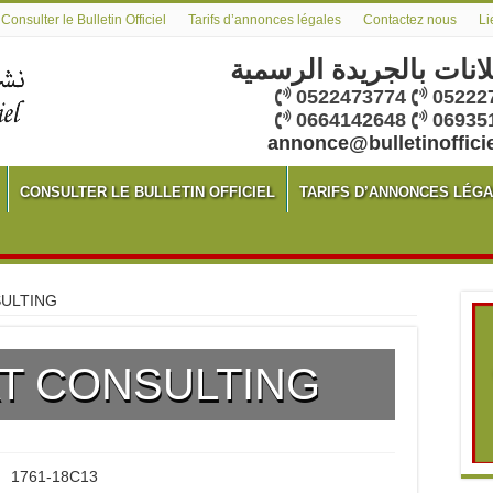
Consulter le Bulletin Officiel
Tarifs d’annonces légales
Contactez nous
Li
لانات بالجريدة الرسمية
0522473774
05222
0664142648
06935
annonce@bulletinoffici
CONSULTER LE BULLETIN OFFICIEL
TARIFS D’ANNONCES LÉG
ULTING
T CONSULTING
1761-18C13