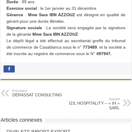
Durée
: 99 ans
Exercice social
: le 1
er
janvier au 31 décembre
Gérance
:
Mme Sara IBN AZZOUZ
est désigné en qualité de
gérant pour une durée illimitée.
Signature sociale
: La société sera engagée par la
signature
de la gérante
Mme Sara IBN AZZOUZ
.
Le dépôt légal a été effectué au secrétariat greffe du tribunal
de commerce de Casablanca sous le n°
773489
, et la société a
été inscrite au registre de commerce sous le N°
497947.
Précédent
DERASSAT CONSULTING
Suivant
IZIL HOSPITALITY – « IH »
SARL
Articles connexes
DIVIN-ETS IMPORT EXPORT