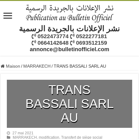
نشر الإعلانات بالجريدة الرسمية
0522473774
0522277181
0664142648
0693512159
annonce@bulletinofficiel.com
Maison
/
MARRAKECH
/
TRANS BASSALI SARL AU
TRANS
BASSALI SARL
AU
27 mai 2021
MARRAKECH
,
modification
,
Transfert de siège social