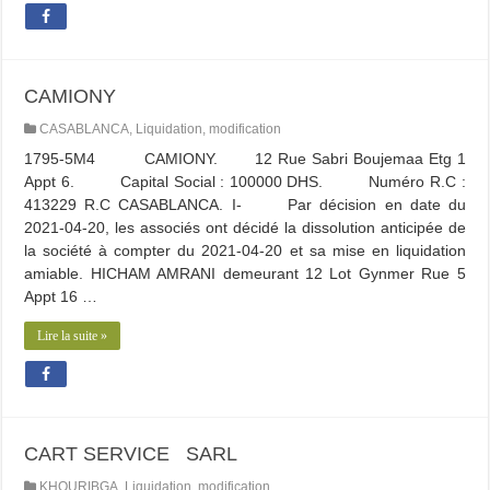
CAMIONY
CASABLANCA
,
Liquidation
,
modification
1795-5M4 CAMIONY. 12 Rue Sabri Boujemaa Etg 1
Appt 6. Capital Social : 100000 DHS. Numéro R.C :
413229 R.C CASABLANCA. I- Par décision en date du
2021-04-20, les associés ont décidé la dissolution anticipée de
la société à compter du 2021-04-20 et sa mise en liquidation
amiable. HICHAM AMRANI demeurant 12 Lot Gynmer Rue 5
Appt 16 …
Lire la suite »
CART SERVICE SARL
KHOURIBGA
,
Liquidation
,
modification