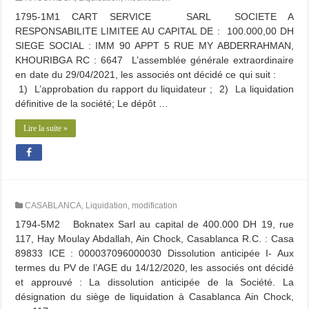
1795-1M1 CART SERVICE SARL SOCIETE A
RESPONSABILITE LIMITEE AU CAPITAL DE : 100.000,00 DH
SIEGE SOCIAL : IMM 90 APPT 5 RUE MY ABDERRAHMAN,
KHOURIBGA RC : 6647 L’assemblée générale extraordinaire
en date du 29/04/2021, les associés ont décidé ce qui suit :
1) L’approbation du rapport du liquidateur ; 2) La liquidation
définitive de la société; Le dépôt …
Lire la suite »
CASABLANCA
,
Liquidation
,
modification
1794-5M2 Boknatex Sarl au capital de 400.000 DH 19, rue
117, Hay Moulay Abdallah, Ain Chock, Casablanca R.C. : Casa
89833 ICE : 000037096000030 Dissolution anticipée I- Aux
termes du PV de l’AGE du 14/12/2020, les associés ont décidé
et approuvé : La dissolution anticipée de la Société. La
désignation du siège de liquidation à Casablanca Ain Chock,