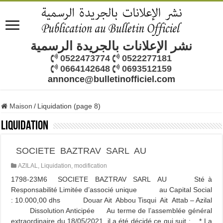
نشر الإعلانات بالجريدة الرسمية
0522473774
0522277181
0664142648
0693512159
annonce@bulletinofficiel.com
Maison
/
Liquidation (page 8)
Liquidation
SOCIETE BAZTRAV SARL AU
AZILAL
,
Liquidation
,
modification
1798-23M6 SOCIETE BAZTRAV SARL AU Sté à
Responsabilité Limitée d’associé unique au Capital Social
: 10.000,00 dhs Douar Ait Abbou Tisqui Ait Attab – Azilal
Dissolution Anticipée Au terme de l’assemblée général
extraordinaire du 18/05/2021, il a été décidé ce qui suit : * La