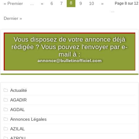
8
« Premier
...
«
6
7
9
10
»
Page 8 sur 12
...
Dernier »
Vous disposez de votre annonce déjà
rédigée ? Vous pouvez l'envoyer par e-
mail à :
annonce@bulletinofficiel.com
Actualité
AGADIR
AGDAL
Annonces Légales
AZILAL
AZROU