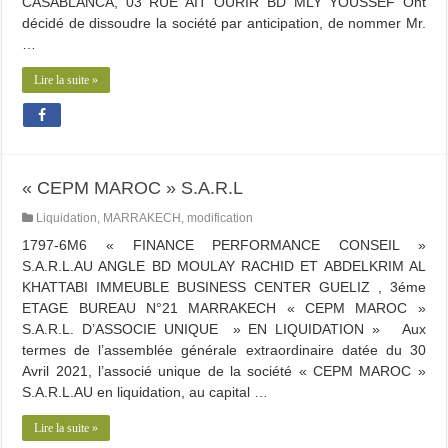
CASABLANCA, 03 RUE AIT OURIR BD MLY YOUSSEF Ont
décidé de dissoudre la société par anticipation, de nommer Mr.
…
Lire la suite »
« CEPM MAROC » S.A.R.L
Liquidation
,
MARRAKECH
,
modification
1797-6M6 « FINANCE PERFORMANCE CONSEIL »
S.A.R.L.AU ANGLE BD MOULAY RACHID ET ABDELKRIM AL
KHATTABI IMMEUBLE BUSINESS CENTER GUELIZ , 3éme
ETAGE BUREAU N°21 MARRAKECH « CEPM MAROC »
S.A.R.L. D’ASSOCIE UNIQUE » EN LIQUIDATION » Aux
termes de l’assemblée générale extraordinaire datée du 30
Avril 2021, l’associé unique de la société « CEPM MAROC »
S.A.R.L.AU en liquidation, au capital …
Lire la suite »